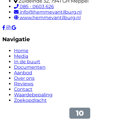
Zuideinde 32, 7941 GH Meppel
085 - 0603 626
info@hemmevantilburg.nl
www.hemmevantilburg.nl
Navigatie
Home
Media
In de buurt
Documenten
Aanbod
Over ons
Reviews
Contact
Waardebepaling
Zoekopdracht