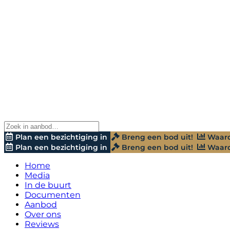
Plan een bezichtiging in
Breng een bod uit!
Waard
Plan een bezichtiging in
Breng een bod uit!
Waard
Home
Media
In de buurt
Documenten
Aanbod
Over ons
Reviews