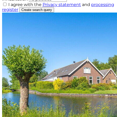
I agree with the
Privacy statement
and
processing
register
Create search query